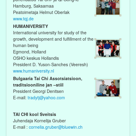
Hamburg, Saksamaa
Peatoimetaja Helmut Oberlak
www.tqj.de
HUMANIVERSITY
International university for study of the
growth, development and fulfillment of the
human being
Egmond, Holland
OSHO keskus Hollandis
President D. Yuson-Sanches (Veeresh)
www.humaniversity.nl
Bulgaaria Tai Chi Assotsiatsioon,
traditsiooniline jan –stiil
President Georgi Denitsen
E-mail:
tradytj@yahoo.com
TAI CHI kool Sveitsis
Juhendaja Kornelija Gruber
E-mail :
cornelia.gruber@bluewin.ch