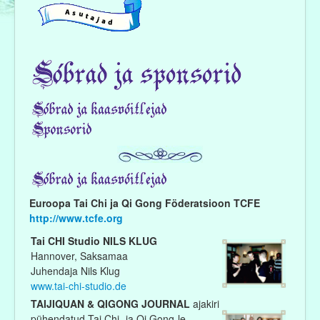
Projektid ja seminarid
Raamatukogu
Sõbrad ja sponsorid
Looming
Euroopa Tai Chi ja Qi Gong Föderatsioon TCFE
http://www.tcfe.org
Tai CHI Studio NILS KLUG
Videod
Hannover, Saksamaa
Juhendaja Nils Klug
www.tai-chi-studio.de
TAIJIQUAN & QIGONG JOURNAL
ajakiri
pühendatud Tai Chi- ja Qi Gong-le