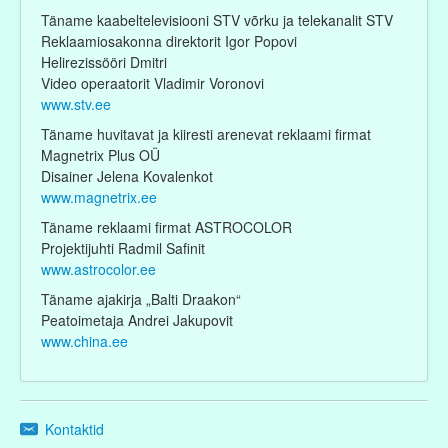
Täname kaabeltelevisiooni STV võrku ja telekanalit STV
Reklaamiosakonna direktorit Igor Popovi
Helirezissööri Dmitri
Video operaatorit Vladimir Voronovi
www.stv.ee
Täname huvitavat ja kiiresti arenevat reklaami firmat
Magnetrix Plus OÜ
Disainer Jelena Kovalenkot
www.magnetrix.ee
Täname reklaami firmat ASTROCOLOR
Projektijuhti Radmil Safinit
www.astrocolor.ee
Täname ajakirja „Balti Draakon“
Peatoimetaja Andrei Jakupovit
www.china.ee
Kontaktid