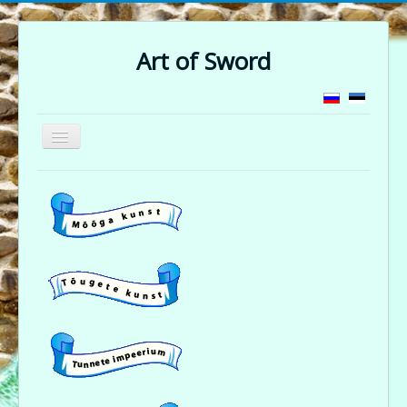
Art of Sword
Näita/Peida
menüüd
Sepikoda
Ajalugu
Pildigalerii