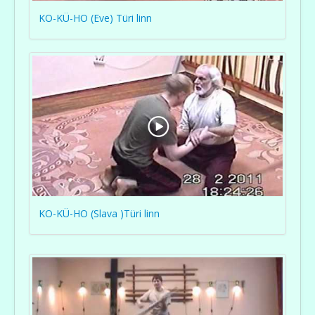
KO-KÜ-HO (Eve) Türi linn
KO-KÜ-HO (Slava )Türi linn