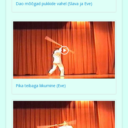
Dao mõõgad pukkide vahel (Slava ja Eve)
Pika teibaga liikumine (Eve)