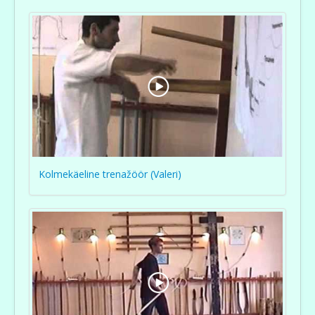
Kolmekäeline trenažöör (Valeri)