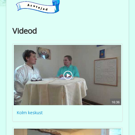
Projektid ja seminarid
Videod
Raamatukogu
Sõbrad ja sponsorid
Looming
16:36
Videod
Kolm keskust