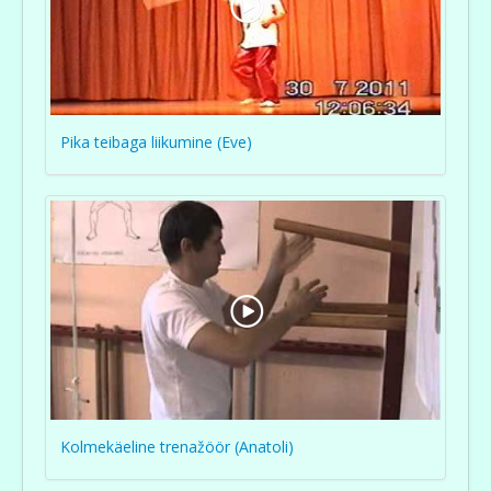
Pika teibaga liikumine (Eve)
Kolmekäeline trenažöör (Anatoli)