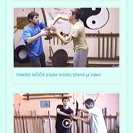
PAARIS MÕÕK (raske mõõk) Erlend ja Valeri