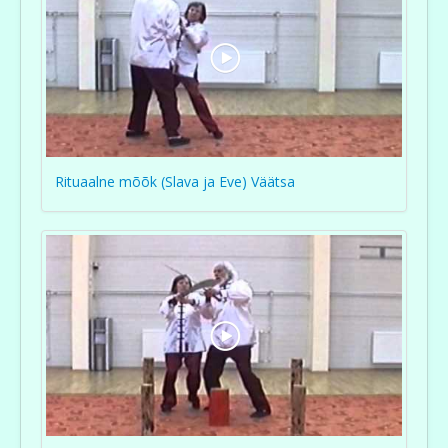
Rituaalne mõõk (Slava ja Eve) Väätsa