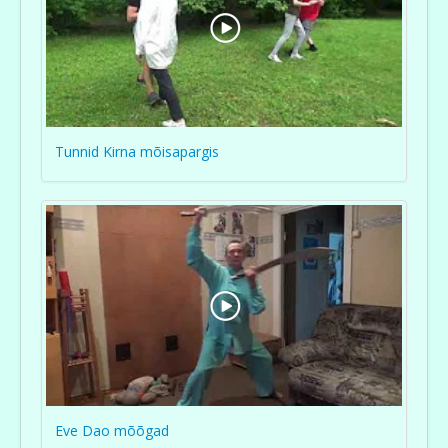
Tunnid Kirna mõisapargis
Eve Dao mõõgad