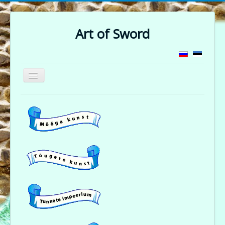
Art of Sword
Näita/Peida
menüüd
Sepikoda
Ajalugu
Pildigalerii